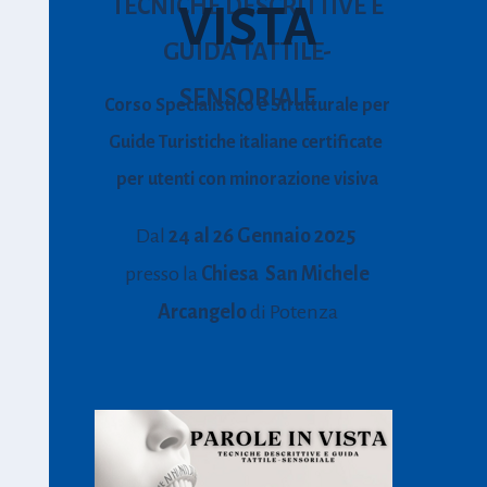
TECNICHE DESCRITTIVE E
VISTA
GUIDA TATTILE-
SENSORIALE
Corso Specialistico e Strutturale per
Guide Turistiche italiane certificate
per utenti con minorazione visiva
Dal
24 al 26 Gennaio 2025
presso la
Chiesa San Michele
Arcangelo
di Potenza